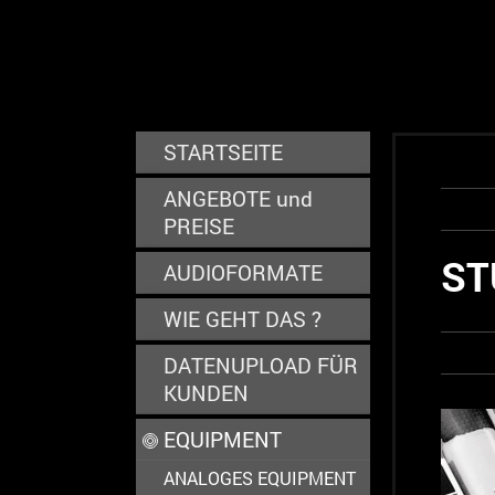
STARTSEITE
ANGEBOTE und
PREISE
ST
AUDIOFORMATE
WIE GEHT DAS ?
DATENUPLOAD FÜR
KUNDEN
EQUIPMENT
ANALOGES EQUIPMENT