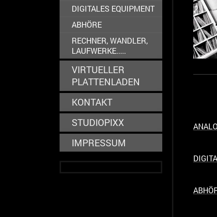
DIGITALES EQUIPMENT
ABHÖRE
RECHNER, WANDLER,
LAUFWERKE.....
VIRTUELLER
PLATTENLADEN
KONTAKT
STUDIOPIXX
ANALO
IMPRESSUM
DIGIT
ABHÖ