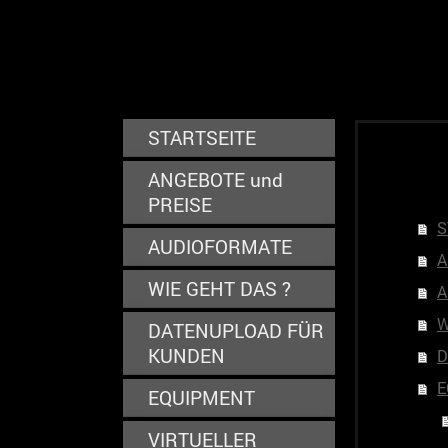
STARTSEITE
ANGEBOTE und
PREISE
S
AUDIOFORMATE
A
WIE GEHT DAS ?
A
W
DATENUPLOAD FÜR
KUNDEN
D
E
EQUIPMENT
VIRTUELLER