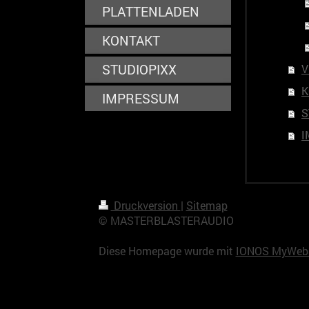
PLATTENLADEN
KONTAKT
STUDIOPIXX
V
K
IMPRESSUM
S
I
Druckversion
|
Sitemap
© MASTERBLASTERAUDIO
Diese Homepage wurde mit
IONOS MyWebs