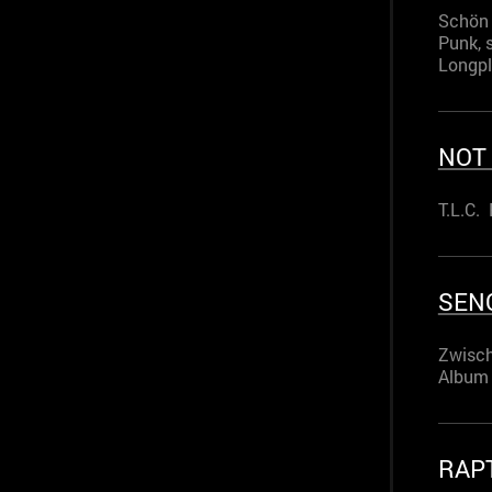
Schön 
Punk, 
Longp
NOT
T.L.C.
SEN
Zwisch
Album 
RAP