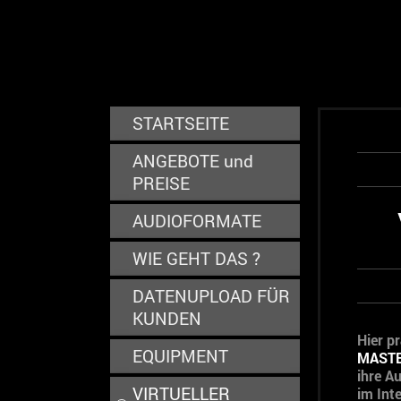
STARTSEITE
ANGEBOTE und
PREISE
AUDIOFORMATE
WIE GEHT DAS ?
DATENUPLOAD FÜR
KUNDEN
Hier pr
EQUIPMENT
MAST
ihre A
VIRTUELLER
im Inte