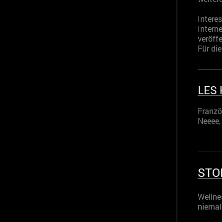
Intere
Intern
veröff
Für die
LES
Franzö
Neeee,
STO
Wellne
ni