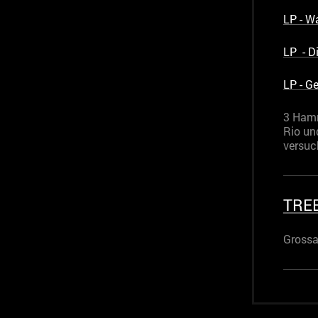
LP - W
LP - D
LP - G
3 Hamm
Rio un
versuc
TREE
Grossa