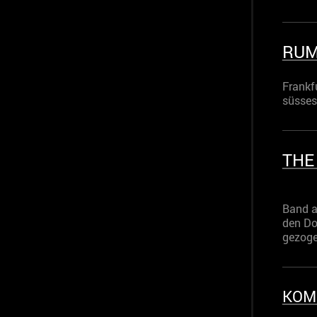
RUM
Frankf
süsse
THE
Band a
den Do
gezogen
KOM