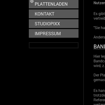
Nutzen
PLATTENLADEN
KONTAKT
Es gibt
vertrei
STUDIOPIXX
"Sie ha
IMPRESSUM
Anders
BAN
Hier le
Bandca
wird, 
Der Pla
gemast
Es han
trotzde
Refere
weiter